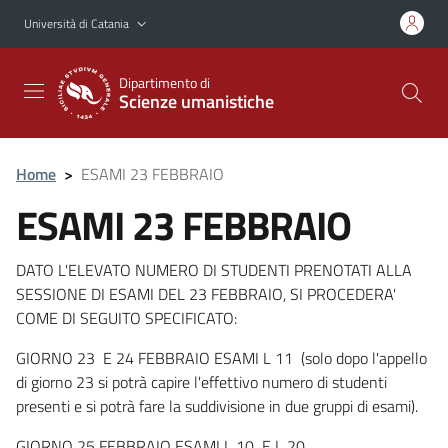
Vai al contenuto principale
Vai al menu di navigazione
Università di Catania
Dipartimento di
Scienze umanistiche
Home
>
ESAMI 23 FEBBRAIO
ESAMI 23 FEBBRAIO
DATO L'ELEVATO NUMERO DI STUDENTI PRENOTATI ALLA
SESSIONE DI ESAMI DEL 23 FEBBRAIO, SI PROCEDERA'
COME DI SEGUITO SPECIFICATO:
GIORNO 23 E 24 FEBBRAIO ESAMI L 11 (solo dopo l'appello
di giorno 23 si potrà capire l'effettivo numero di studenti
presenti e si potrà fare la suddivisione in due gruppi di esami).
GIORNO 25 FEBBRAIO ESAMI L 10 E L 20.