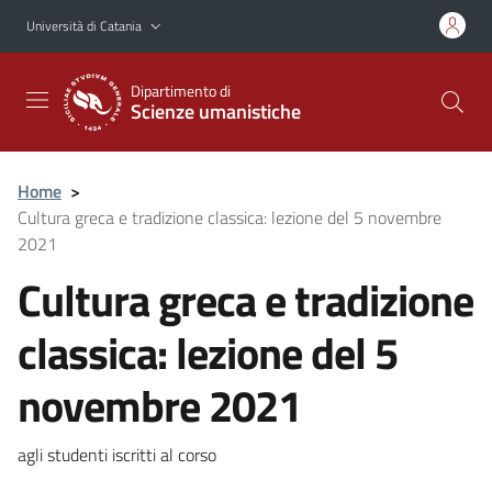
Vai al contenuto principale
Vai al menu di navigazione
Università di Catania
Dipartimento di
Scienze umanistiche
Home
>
Cultura greca e tradizione classica: lezione del 5 novembre
2021
Cultura greca e tradizione
classica: lezione del 5
novembre 2021
agli studenti iscritti al corso