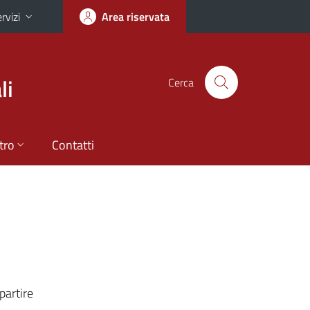
rvizi
Area riservata
li
Cerca
tro
Contatti
partire