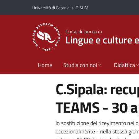
Vai al contenuto principale
Vai al menu di navigazione
Università di Catania
>
DISUM
Corso di laurea in
Lingue e culture 
Home
Studia con noi
Didattica
C.Sipala: rec
TEAMS - 30 a
In sostituzione del ricevimento nello 
eccezionalmente - nella stessa giorn