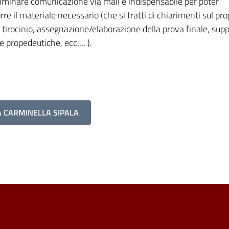
eliminare comunicazione via mail è indispensabile per poter
orre il materiale necessario (che si tratti di chiarimenti sul p
tirocinio, assegnazione/elaborazione della prova finale, supp
 propedeutiche, ecc.... ).
A CARMINELLA SIPALA