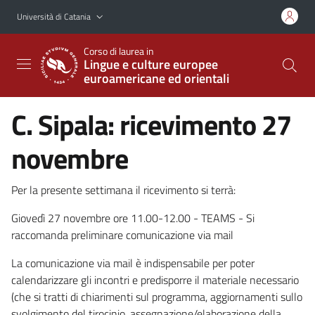
Vai al contenuto principale
Vai al menu di navigazione
Università di Catania
Corso di laurea in
Lingue e culture europee
euroamericane ed orientali
C. Sipala: ricevimento 27
novembre
Per la presente settimana il ricevimento si terrà:
Giovedì 27 novembre ore 11.00-12.00 - TEAMS - Si
raccomanda preliminare comunicazione via mail
La comunicazione via mail è indispensabile per poter
calendarizzare gli incontri e predisporre il materiale necessario
(che si tratti di chiarimenti sul programma, aggiornamenti sullo
svolgimento del tirocinio, assegnazione/elaborazione della