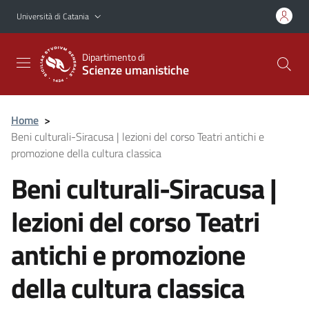
Vai al contenuto principale
Vai al menu di navigazione
Università di Catania
Dipartimento di
Scienze umanistiche
Home
>
Beni culturali-Siracusa | lezioni del corso Teatri antichi e
promozione della cultura classica
Beni culturali-Siracusa |
lezioni del corso Teatri
antichi e promozione
della cultura classica