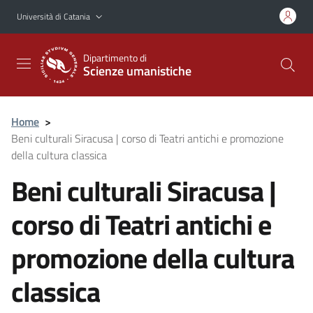
Vai al contenuto principale
Vai al menu di navigazione
Università di Catania
Dipartimento di
Scienze umanistiche
Home
>
Beni culturali Siracusa | corso di Teatri antichi e promozione
della cultura classica
Beni culturali Siracusa |
corso di Teatri antichi e
promozione della cultura
classica