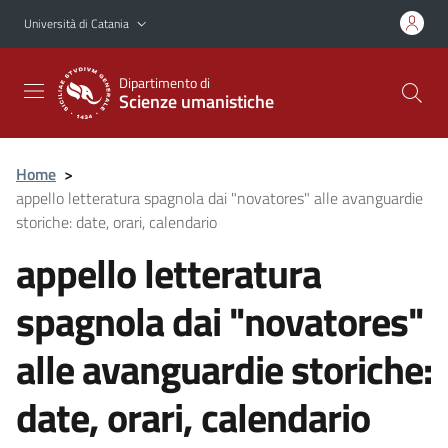
Vai al contenuto principale
Vai al menu di navigazione
Università di Catania
Dipartimento di
Scienze umanistiche
Home
>
appello letteratura spagnola dai "novatores" alle avanguardie
storiche: date, orari, calendario
appello letteratura
spagnola dai "novatores"
alle avanguardie storiche:
date, orari, calendario