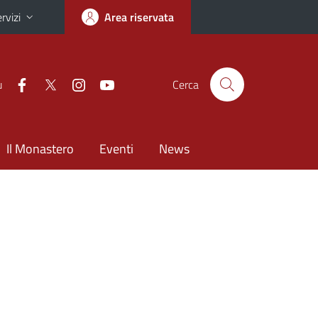
rvizi
Area riservata
u
Cerca
Il Monastero
Eventi
News