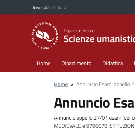
Vai al contenuto principale
Vai al menu di navigazione
Università di Catania
Dipartimento di
Scienze umanisti
Home
Dipartimento
Didattica
Home
>
Annuncio Esami appello 
Annuncio Esa
Annuncio appello 27/01 esami dei
MEDIEVALE e 9796679 ISTITUZIONI