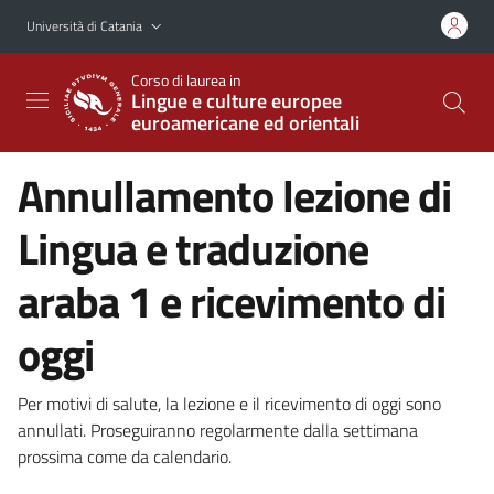
Vai al contenuto principale
Vai al menu di navigazione
Università di Catania
Corso di laurea in
Lingue e culture europee
euroamericane ed orientali
Annullamento lezione di
Lingua e traduzione
araba 1 e ricevimento di
oggi
Per motivi di salute, la lezione e il ricevimento di oggi sono
annullati. Proseguiranno regolarmente dalla settimana
prossima come da calendario.