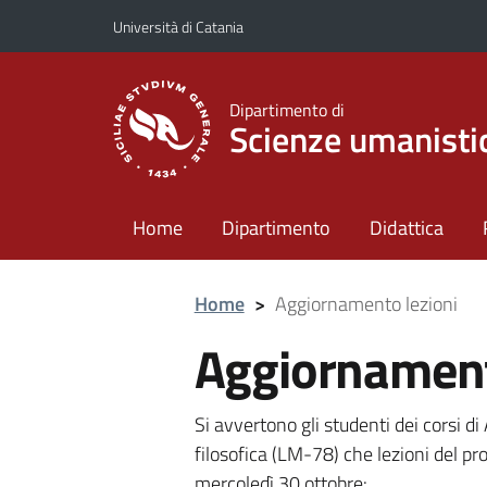
Vai al contenuto principale
Vai al menu di navigazione
Università di Catania
Dipartimento di
Scienze umanisti
Home
Dipartimento
Didattica
Home
>
Aggiornamento lezioni
Aggiornament
Si avvertono gli studenti dei corsi di
filosofica (LM-78) che lezioni del p
mercoledì 30 ottobre: