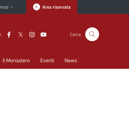
rvizi
Area riservata
u
Cerca
Il Monastero
Eventi
News