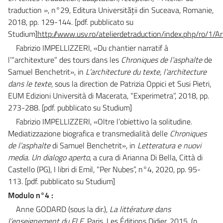
traduction », n°29, Editura Universităţii din Suceava, Romanie,
2018, pp. 129-144.
[pdf. pubblicato su
Studium]
http://www.usv.ro/atelierdetraduction/index.php/ro/1/
Fabrizio IMPELLIZZERI,
«Du chantier narratif à
l’“architexture” des tours dans les
Chroniques de l’asphalte
de
Samuel Benchetrit», in
L’architecture du texte, l’architecture
dans le texte
, sous la direction de Patrizia Oppici et Susi Pietri,
EUM Edizioni Università di Macerata, “Experimetra”, 2018, pp.
273-288. [pdf. pubblicato su Studium]
Fabrizio IMPELLIZZERI
, «Oltre l’obiettivo la solitudine.
Mediatizzazione biografica e transmedialità delle
Chroniques
de l’asphalte
di Samuel Benchetrit», in
Letteratura e nuovi
media. Un dialogo aperto
, a cura di Arianna Di Bella, Città di
Castello (PG), I libri di Emil, “Per Nubes”, n°4, 2020, pp. 95-
113. [pdf. pubblicato su Studium]
Modulo n°4 :
Anne GODARD (sous la dir.),
La littérature dans
l’enseignement du FLE
, Paris, Les Éditions Didier, 2015. (p.