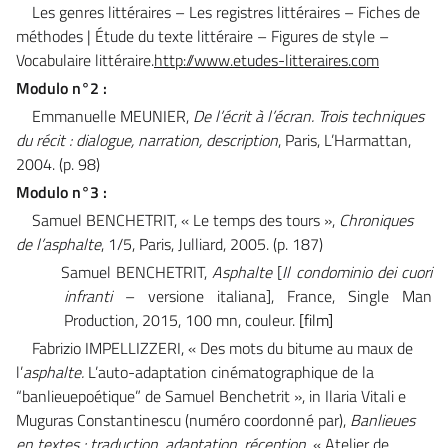
Les genres littéraires – Les registres littéraires – Fiches de
méthodes | Étude du texte littéraire – Figures de style –
Vocabulaire littéraire.
http://www.etudes-litteraires.com
Modulo n°2 :
Emmanuelle MEUNIER,
De l’écrit à l’écran. Trois techniques
du récit : dialogue, narration, description
, Paris, L’Harmattan,
2004. (p. 98)
Modulo n°3 :
Samuel BENCHETRIT, « Le temps des tours »,
Chroniques
de l’asphalte
, 1/5, Paris, Julliard, 2005. (p. 187)
Samuel BENCHETRIT,
Asphalte
[
Il condominio dei cuori
infranti
– versione italiana]
, France, Single Man
Production, 2015, 100 mn, couleur.
[film]
Fabrizio IMPELLIZZERI, « Des mots du bitume au maux de
l’
asphalte.
L’auto-adaptation cinématographique de la
“banlieuepoétique” de Samuel Benchetrit », in Ilaria Vitali e
Muguras Constantinescu (numéro coordonné par),
Banlieues
en textes : traduction, adaptation, réception
, « Atelier de