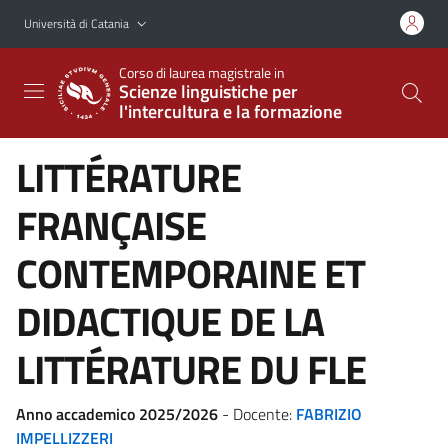
Vai al contenuto principale
Vai al menu di navigazione
Università di Catania
Corso di laurea magistrale in
Scienze linguistiche per
l'intercultura e la formazione
LITTÉRATURE
FRANÇAISE
CONTEMPORAINE ET
DIDACTIQUE DE LA
LITTÉRATURE DU FLE
Anno accademico 2025/2026
- Docente:
FABRIZIO
IMPELLIZZERI