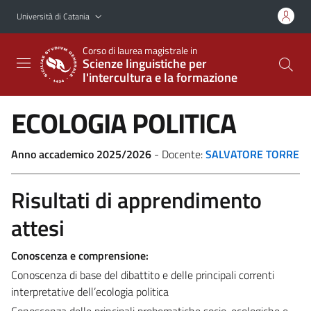
Vai al contenuto principale
Vai al menu di navigazione
Università di Catania
Corso di laurea magistrale in
Scienze linguistiche per
l'intercultura e la formazione
ECOLOGIA POLITICA
Anno accademico 2025/2026
- Docente:
SALVATORE TORRE
Risultati di apprendimento
attesi
Conoscenza e comprensione:
Conoscenza di base del dibattito e delle principali correnti
interpretative dell’ecologia politica
Conoscenza delle principali probematiche socio-ecologiche e