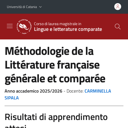
Vai al contenuto principale
Vai al menu di navigazione
Università di Catania
Corso di laurea magistrale in
Lingue e letterature comparate
Méthodologie de la
Littérature française
générale et comparée
Anno accademico 2025/2026
- Docente:
CARMINELLA
SIPALA
Risultati di apprendimento
attesi