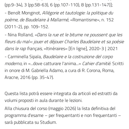
(pp.9-34), 3 (pp.58-63), 6 (pp.107-110), 8 (pp.131-147)];
- Benoît Monginot,
Allégorie et tautologie: la politique du
poème, de Baudelaire à Mallarmé
, «Romantisme», n. 152
(2011-2), pp. 109-152.
- Nina Rolland,
«Dans la rue et le bitume ne poussent que les
fleurs du mal»: jouer et déjouer Charles Baudelaire et sa poésie
dans le rap français
, «Itinéraires» [En ligne], 2020-3 | 2021
- Carminella Sipala,
Baudelaire e la costruzione del corpo
moderno
, in «...dove catturare l'anima...»
Cahier d'amitié
. Scritti
in onore di M. Gabriella Adamo, a cura di R. Corona, Roma,
Aracne, 2016 (pp. 35-47).
Questa lista potrà essere integrata da articoli ed estratti da
volumi proposti in aula durante le lezioni.
Alla chiusura del corso (maggio 2026) la lista definitiva del
programma d'esame – per frequentanti e non frequentanti –
sarà pubblicata su Studium.