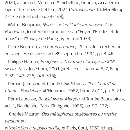
2020, a cura di I. Merello e A. Schellino, Genova, Accademia
Ligure di Scienze e Lettere, 2021 (
Introduzione
di I. Merello pp.
7-13 e n.6 articoli pp. 23-148);
- Walter Benjamin,
Notes sur les "Tableaux parisiens" de
Baudelaire
, (conférence prononcée au “Foyer d’Etudes et de
repos” de l’Abbaye de Pontigny en mai 1939)
- Pierre Bourdieu,
Le champ littéraire
, «Actes de la recherche
en sciences sociales», vol. 89, septembre 1991, pp. 3-46;
e
- Philippe Hamon,
Imagéries. Littérature et image au XIX
siècle
, Paris, José Corti, 2001 (préface et chapp. 4, 5, 7, 8: pp.
7-39, 147-226, 245-315);
- Roman Jakobson et Claude Lévi-Strauss,
"Les Chats" de
Charles Baudelaire
, «L'Homme», 1962, tome 2 n°1, pp. 5-21;
- Rémi Labrusse,
Baudelaire et Meryon
, «L'Année Baudelaire »,
Vol. 1, Baudelaire, Paris, l'Allégorie (1995), pp. 99-132;
- Charles Mauron,
Des métaphores obsédantes au mythe
personnel :
introduction à la psychocritique
, Paris, Corti, 1962 [chapp.
1