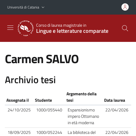
Vai al contenuto principale
Vai al menu di navigazione
Università di Catania
Corso di laurea magistrale in
Lingue e letterature comparate
Carmen SALVO
Archivio tesi
Argomento della
Assegnata il
Studente
tesi
Data laurea
24/10/2025
1000/055440
Espansionismo
22/04/2026
impero Ottomano
in età moderna
18/09/2025
1000/052244
La biblioteca del
22/04/2026