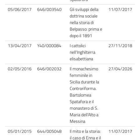
05/06/2017
646/003540
Gli sviluppi della
11/07/2017
dottrina sociale
nella storia di
Belpasso: prima e
dopo il 1891
13/04/2017
Y40/000084
I cattolici
27/11/2018
nell'Inghilterra
elisabettiana
02/05/2016
646/002032
Il monachesimo
27/04/2026
femminile in
Sicilia durante la
Controriforma.
Bartolomea
Spatafora e il
monastero di S.
Maria dell'Alto a
Messina
05/01/2015
644/005048
Il mito e la storia:
11/07/2017
il caso di Enna e il