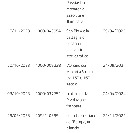
Russia: tra
monarchia
assoluta e
illuminata
15/11/2023
1000/043954
San Pio V e la
29/04/2025
battaglia di
Lepanto:
unbilancio
storiografico
20/10/2023
1000/009238
L'Ordine dei
24/09/2024
Minimi a Siracusa
tra 15° e 16°
secolo
03/10/2023
1000/037751
I cattolici e la
24/04/2024
Rivoluzione
francese
29/09/2023
205/510399
Le radici cristiane
25/11/2025
dell'Europa, un
bilancio