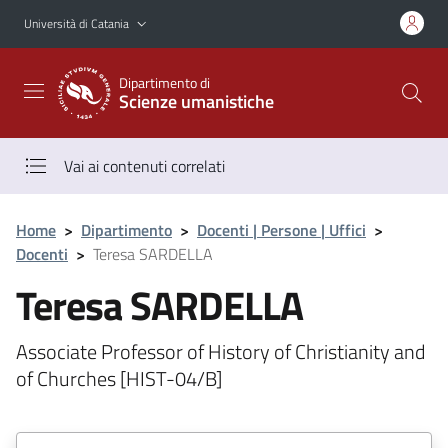
Vai al contenuto principale
Vai al menu di navigazione
Università di Catania
Dipartimento di
Scienze umanistiche
Vai ai contenuti correlati
Home
>
Dipartimento
>
Docenti | Persone | Uffici
>
Docenti
>
Teresa SARDELLA
Teresa SARDELLA
Associate Professor of History of Christianity and
of Churches [HIST-04/B]