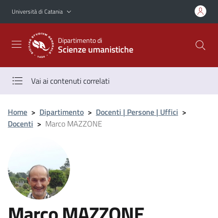
Vai al contenuto principale
Vai al menu di navigazione
Università di Catania
Dipartimento di
Scienze umanistiche
Vai ai contenuti correlati
Home
>
Dipartimento
>
Docenti | Persone | Uffici
>
Docenti
>
Marco MAZZONE
Marco MAZZONE