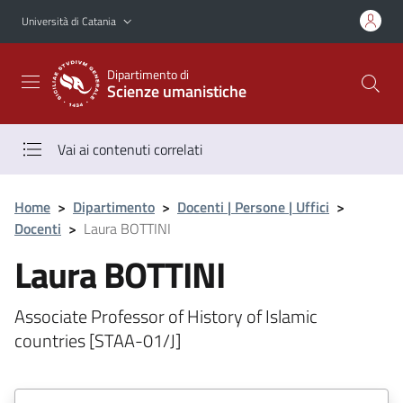
Vai al contenuto principale
Vai al menu di navigazione
Università di Catania
Dipartimento di
Scienze umanistiche
Vai ai contenuti correlati
Home
>
Dipartimento
>
Docenti | Persone | Uffici
>
Docenti
>
Laura BOTTINI
Laura BOTTINI
Associate Professor of History of Islamic
countries [STAA-01/J]