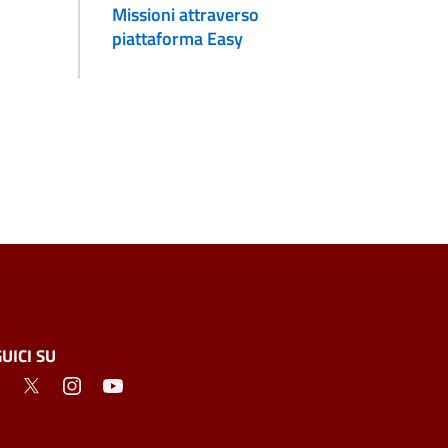
Missioni attraverso
piattaforma Easy
UICI SU