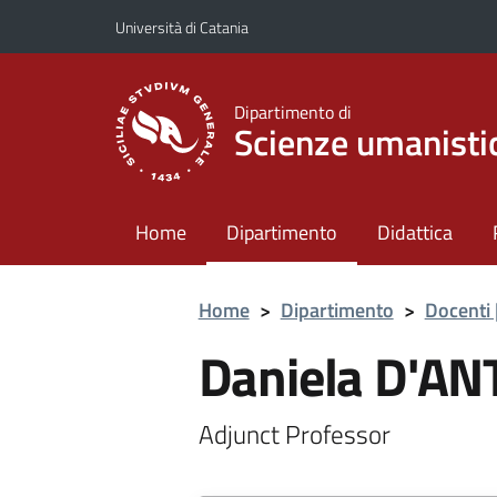
Vai al contenuto principale
Vai al menu di navigazione
Università di Catania
Dipartimento di
Scienze umanisti
Home
Dipartimento
Didattica
Home
>
Dipartimento
>
Docenti 
Daniela D'A
Adjunct Professor