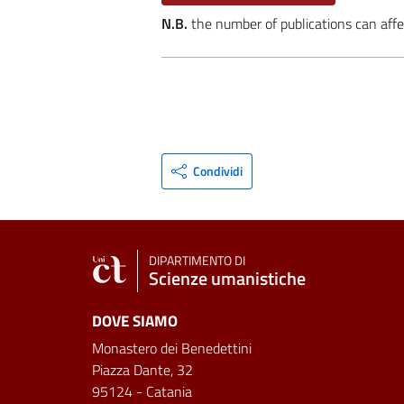
N.B.
the number of publications can affe
Condividi
DIPARTIMENTO DI
Scienze umanistiche
DOVE SIAMO
Monastero dei Benedettini
Piazza Dante, 32
95124 - Catania