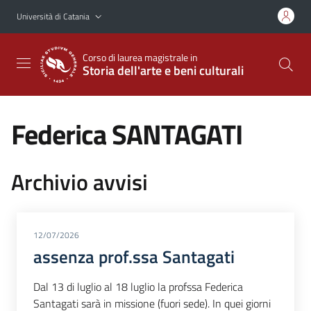
Vai al contenuto principale
Vai al menu di navigazione
Università di Catania
Corso di laurea magistrale in
Storia dell'arte e beni culturali
Federica SANTAGATI
Archivio avvisi
12/07/2026
assenza prof.ssa Santagati
Dal 13 di luglio al 18 luglio la profssa Federica
Santagati sarà in missione (fuori sede). In quei giorni