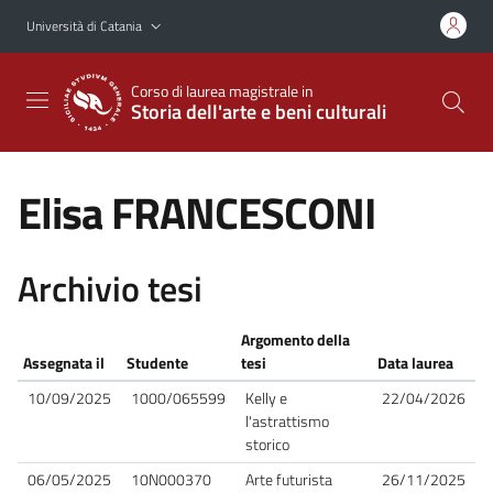
Vai al contenuto principale
Vai al menu di navigazione
Università di Catania
Corso di laurea magistrale in
Storia dell'arte e beni culturali
Elisa FRANCESCONI
Archivio tesi
Argomento della
Assegnata il
Studente
tesi
Data laurea
10/09/2025
1000/065599
Kelly e
22/04/2026
l'astrattismo
storico
06/05/2025
10N000370
Arte futurista
26/11/2025