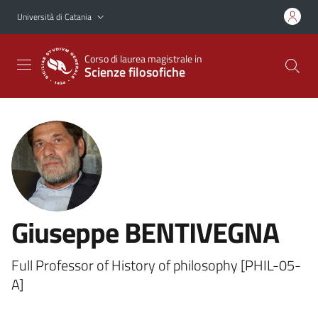
Vai al contenuto principale
Vai al menu di navigazione
Università di Catania
Corso di laurea magistrale in
Scienze filosofiche
Giuseppe BENTIVEGNA
Full Professor of History of philosophy [PHIL-05-
A]