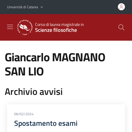
Vai al contenuto principale
Vai al menu di navigazione
Università di Catania
Corso di laurea magistrale in
Scienze filosofiche
Giancarlo MAGNANO
SAN LIO
Archivio avvisi
06/02/2024
Spostamento esami