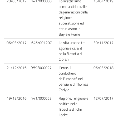
20/03/2017
Y41/000080
Lo scetticismo
15/04/2019
come antidoto alle
degenerazioni della
religione:
superstizione ed
entusiasmo in
Bayle e Hume
06/03/2017
645/001207
La vita umana tra
30/11/2017
agonia e cafard
nella filosofia di
Cioran
21/12/2016
Y59/000027
L'eroe. Il
06/03/2018
condottiero
dell'umanità nel
pensiero di Thomas
Carlyle
19/12/2016
Y41/000053
Ragione, religione e
12/07/2017
politica nella
filosofia di John
Locke