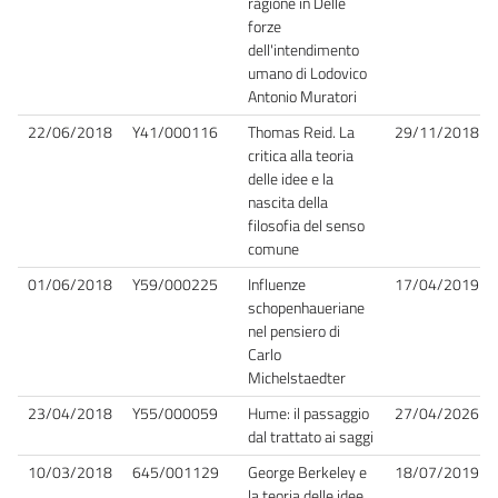
ragione in Delle
forze
dell'intendimento
umano di Lodovico
Antonio Muratori
22/06/2018
Y41/000116
Thomas Reid. La
29/11/2018
critica alla teoria
delle idee e la
nascita della
filosofia del senso
comune
01/06/2018
Y59/000225
Influenze
17/04/2019
schopenhaueriane
nel pensiero di
Carlo
Michelstaedter
23/04/2018
Y55/000059
Hume: il passaggio
27/04/2026
dal trattato ai saggi
10/03/2018
645/001129
George Berkeley e
18/07/2019
la teoria delle idee