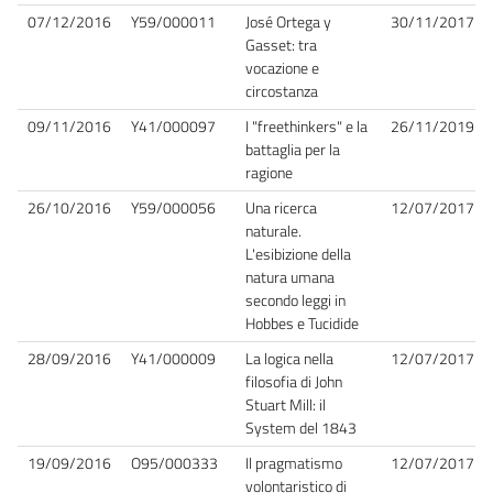
07/12/2016
Y59/000011
José Ortega y
30/11/2017
Gasset: tra
vocazione e
circostanza
09/11/2016
Y41/000097
I "freethinkers" e la
26/11/2019
battaglia per la
ragione
26/10/2016
Y59/000056
Una ricerca
12/07/2017
naturale.
L'esibizione della
natura umana
secondo leggi in
Hobbes e Tucidide
28/09/2016
Y41/000009
La logica nella
12/07/2017
filosofia di John
Stuart Mill: il
System del 1843
19/09/2016
O95/000333
Il pragmatismo
12/07/2017
volontaristico di