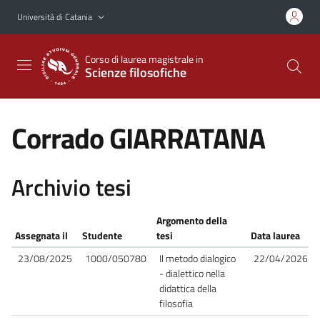
Vai al contenuto principale
Vai al menu di navigazione
Università di Catania
Corso di laurea magistrale in
Scienze filosofiche
Corrado GIARRATANA
Archivio tesi
Argomento della
Assegnata il
Studente
tesi
Data laurea
23/08/2025
1000/050780
Il metodo dialogico
22/04/2026
- dialettico nella
didattica della
filosofia