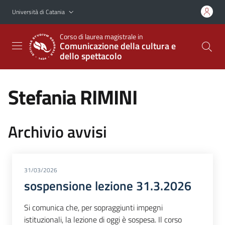
Vai al contenuto principale
Vai al menu di navigazione
Università di Catania
Corso di laurea magistrale in
Comunicazione della cultura e
dello spettacolo
Stefania RIMINI
Archivio avvisi
31/03/2026
sospensione lezione 31.3.2026
Si comunica che, per sopraggiunti impegni
istituzionali, la lezione di oggi è sospesa. Il corso