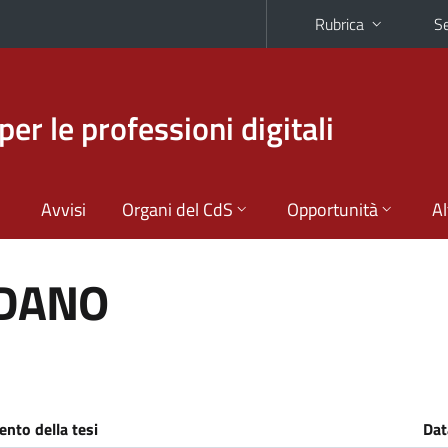
Rubrica
Se
per le professioni digitali
Avvisi
Organi del CdS
Opportunità
Al
RDANO
nto della tesi
Dat