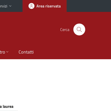
rvizi
Area riservata
Cerca
tro
Contatti
a laurea