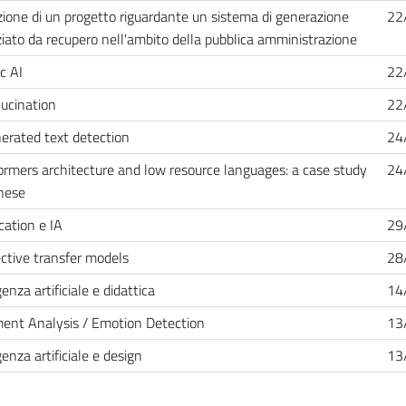
zione di un progetto riguardante un sistema di generazione
22
iato da recupero nell'ambito della pubblica amministrazione
c AI
22
lucination
22
erated text detection
24
ormers architecture and low resource languages: a case study
24
nese
cation e IA
29
ctive transfer models
28
genza artificiale e didattica
14
ent Analysis / Emotion Detection
13
genza artificiale e design
13