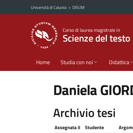
Vai al contenuto principale
Vai al menu di navigazione
Università di Catania
>
DISUM
Corso di laurea magistrale in
Scienze del testo 
Home
Studia con noi
Didattica
Daniela GIO
Archivio tesi
Assegnata il
Studente
Argome