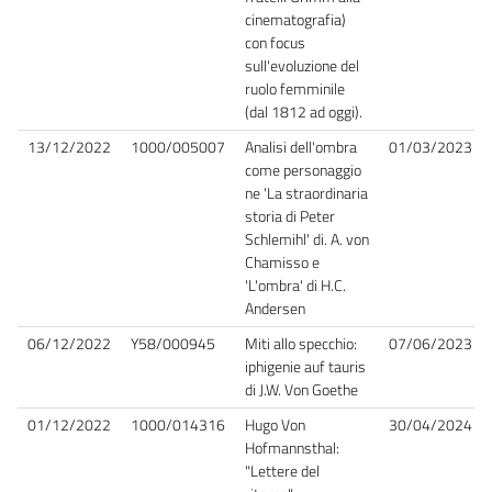
cinematografia)
con focus
sull'evoluzione del
ruolo femminile
(dal 1812 ad oggi).
13/12/2022
1000/005007
Analisi dell'ombra
01/03/2023
come personaggio
ne 'La straordinaria
storia di Peter
Schlemihl' di. A. von
Chamisso e
'L'ombra' di H.C.
Andersen
06/12/2022
Y58/000945
Miti allo specchio:
07/06/2023
iphigenie auf tauris
di J.W. Von Goethe
01/12/2022
1000/014316
Hugo Von
30/04/2024
Hofmannsthal:
"Lettere del