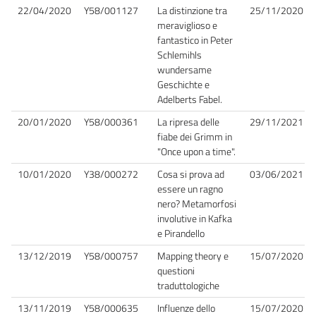
22/04/2020
Y58/001127
La distinzione tra
25/11/2020
meraviglioso e
fantastico in Peter
Schlemihls
wundersame
Geschichte e
Adelberts Fabel.
20/01/2020
Y58/000361
La ripresa delle
29/11/2021
fiabe dei Grimm in
"Once upon a time".
10/01/2020
Y38/000272
Cosa si prova ad
03/06/2021
essere un ragno
nero? Metamorfosi
involutive in Kafka
e Pirandello
13/12/2019
Y58/000757
Mapping theory e
15/07/2020
questioni
traduttologiche
13/11/2019
Y58/000635
Influenze dello
15/07/2020