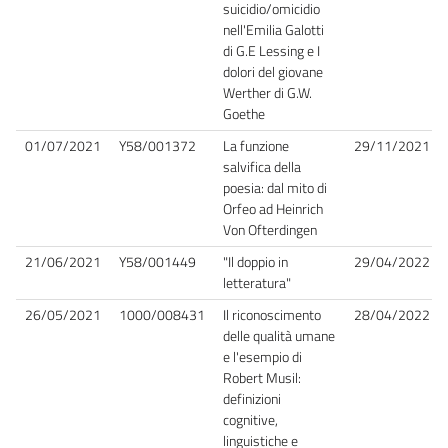
suicidio/omicidio
nell'Emilia Galotti
di G.E Lessing e I
dolori del giovane
Werther di G.W.
Goethe
01/07/2021
Y58/001372
La funzione
29/11/2021
salvifica della
poesia: dal mito di
Orfeo ad Heinrich
Von Ofterdingen
21/06/2021
Y58/001449
"Il doppio in
29/04/2022
letteratura"
26/05/2021
1000/008431
Il riconoscimento
28/04/2022
delle qualità umane
e l'esempio di
Robert Musil:
definizioni
cognitive,
linguistiche e