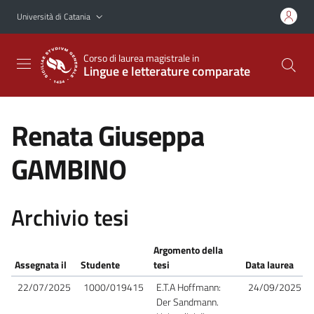
Vai al contenuto principale
Vai al menu di navigazione
Università di Catania
Corso di laurea magistrale in
Lingue e letterature comparate
Renata Giuseppa
GAMBINO
Archivio tesi
Argomento della
Assegnata il
Studente
tesi
Data laurea
22/07/2025
1000/019415
E.T.A Hoffmann:
24/09/2025
Der Sandmann.