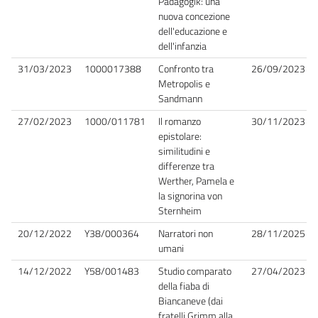
Pädagogik: una
nuova concezione
dell'educazione e
dell'infanzia
31/03/2023
1000017388
Confronto tra
26/09/2023
Metropolis e
Sandmann
27/02/2023
1000/011781
Il romanzo
30/11/2023
epistolare:
similitudini e
differenze tra
Werther, Pamela e
la signorina von
Sternheim
20/12/2022
Y38/000364
Narratori non
28/11/2025
umani
14/12/2022
Y58/001483
Studio comparato
27/04/2023
della fiaba di
Biancaneve (dai
fratelli Grimm alla