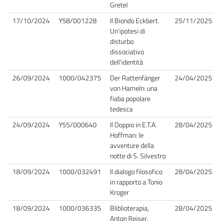
Gretel
17/10/2024
Y58/001228
Il Biondo Eckbert.
25/11/2025
Un'ipotesi di
disturbo
dissociativo
dell'identità
26/09/2024
1000/042375
Der Rattenfänger
24/04/2025
von Hameln: una
fiaba popolare
tedesca
24/09/2024
Y55/000640
Il Doppio in E.T.A.
28/04/2025
Hoffman: le
avventure della
notte di S. Silvestro
18/09/2024
1000/032491
Il dialogo filosofico
28/04/2025
in rapporto a Tonio
Kroger
18/09/2024
1000/036335
Bliblioterapia,
28/04/2025
Anton Reiser,