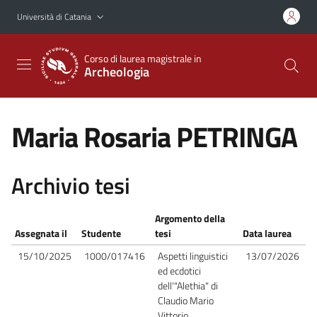
Vai al contenuto principale
Vai al menu di navigazione
Università di Catania
Corso di laurea magistrale in
Archeologia
Maria Rosaria PETRINGA
Archivio tesi
Argomento della
Assegnata il
Studente
tesi
Data laurea
15/10/2025
1000/017416
Aspetti linguistici
13/07/2026
ed ecdotici
dell'"Alethia" di
Claudio Mario
Vittorio