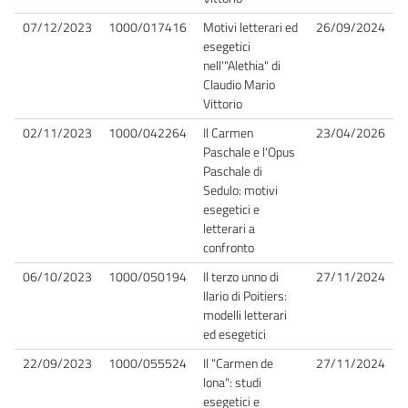
07/12/2023
1000/017416
Motivi letterari ed
26/09/2024
esegetici
nell'"Alethia" di
Claudio Mario
Vittorio
02/11/2023
1000/042264
Il Carmen
23/04/2026
Paschale e l'Opus
Paschale di
Sedulo: motivi
esegetici e
letterari a
confronto
06/10/2023
1000/050194
Il terzo unno di
27/11/2024
Ilario di Poitiers:
modelli letterari
ed esegetici
22/09/2023
1000/055524
Il "Carmen de
27/11/2024
Iona": studi
esegetici e