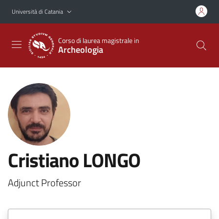
Vai al contenuto principale
Vai al menu di navigazione
Università di Catania
Corso di laurea magistrale in
Archeologia
Cristiano LONGO
Adjunct Professor