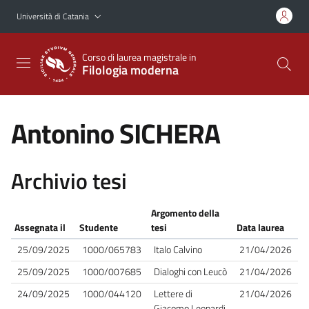
Vai al contenuto principale
Vai al menu di navigazione
Università di Catania
Corso di laurea magistrale in
Filologia moderna
Antonino SICHERA
Archivio tesi
Argomento della
Assegnata il
Studente
tesi
Data laurea
25/09/2025
1000/065783
Italo Calvino
21/04/2026
25/09/2025
1000/007685
Dialoghi con Leucò
21/04/2026
24/09/2025
1000/044120
Lettere di
21/04/2026
Giacomo Leopardi