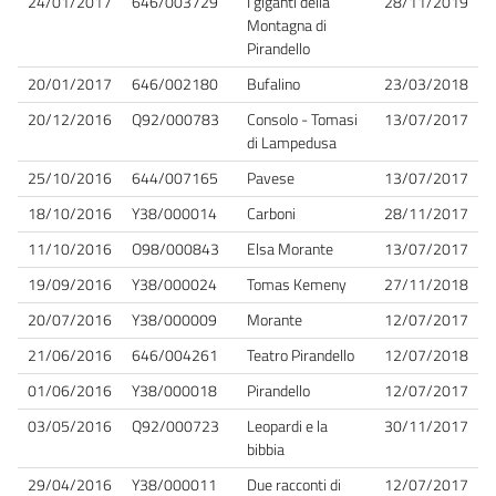
24/01/2017
646/003729
I giganti della
28/11/2019
Montagna di
Pirandello
20/01/2017
646/002180
Bufalino
23/03/2018
20/12/2016
Q92/000783
Consolo - Tomasi
13/07/2017
di Lampedusa
25/10/2016
644/007165
Pavese
13/07/2017
18/10/2016
Y38/000014
Carboni
28/11/2017
11/10/2016
O98/000843
Elsa Morante
13/07/2017
19/09/2016
Y38/000024
Tomas Kemeny
27/11/2018
20/07/2016
Y38/000009
Morante
12/07/2017
21/06/2016
646/004261
Teatro Pirandello
12/07/2018
01/06/2016
Y38/000018
Pirandello
12/07/2017
03/05/2016
Q92/000723
Leopardi e la
30/11/2017
bibbia
29/04/2016
Y38/000011
Due racconti di
12/07/2017