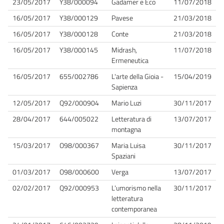
23/05/2017
Y38/000094
Gadamer e Eco
11/07/2018
16/05/2017
Y38/000129
Pavese
21/03/2018
16/05/2017
Y38/000128
Conte
21/03/2018
16/05/2017
Y38/000145
Midrash,
11/07/2018
Ermeneutica
16/05/2017
655/002786
L'arte della Gioia -
15/04/2019
Sapienza
12/05/2017
Q92/000904
Mario Luzi
30/11/2017
28/04/2017
644/005022
Letteratura di
13/07/2017
montagna
15/03/2017
O98/000367
Maria Luisa
30/11/2017
Spaziani
01/03/2017
O98/000600
Verga
13/07/2017
02/02/2017
Q92/000953
L'umorismo nella
30/11/2017
letteratura
contemporanea