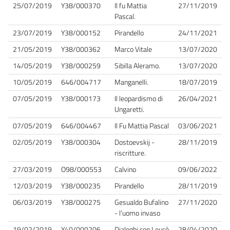
25/07/2019
Y38/000370
Il fu Mattia
27/11/2019
Pascal.
23/07/2019
Y38/000152
Pirandello
24/11/2021
21/05/2019
Y38/000362
Marco Vitale
13/07/2020
14/05/2019
Y38/000259
Sibilla Aleramo.
13/07/2020
10/05/2019
646/004717
Manganelli.
18/07/2019
07/05/2019
Y38/000173
Il leopardismo di
26/04/2021
Ungaretti.
07/05/2019
646/004467
Il Fu Mattia Pascal
03/06/2021
02/05/2019
Y38/000304
Dostoevskij -
28/11/2019
riscritture.
27/03/2019
O98/000553
Calvino
09/06/2022
12/03/2019
Y38/000235
Pirandello
28/11/2019
06/03/2019
Y38/000275
Gesualdo Bufalino
27/11/2020
- l'uomo invaso
19/02/2019
Y40/000206
Dialoghi con Leucò
28/04/2020