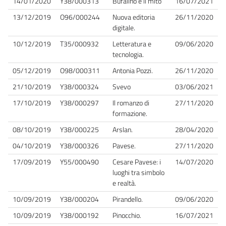
14/01/2020
Y38/000313
Bufalino e il mito
16/07/2021
13/12/2019
O96/000244
Nuova editoria
26/11/2020
digitale.
10/12/2019
T35/000932
Letteratura e
09/06/2020
tecnologia.
05/12/2019
O98/000311
Antonia Pozzi.
26/11/2020
21/10/2019
Y38/000324
Svevo
03/06/2021
17/10/2019
Y38/000297
Il romanzo di
27/11/2020
formazione.
08/10/2019
Y38/000225
Arslan.
28/04/2020
04/10/2019
Y38/000326
Pavese.
27/11/2020
17/09/2019
Y55/000490
Cesare Pavese: i
14/07/2020
luoghi tra simbolo
e realtà.
10/09/2019
Y38/000204
Pirandello.
09/06/2020
10/09/2019
Y38/000192
Pinocchio.
16/07/2021