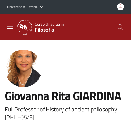
Vai al contenuto principale
Vai al menu di navigazione
Università di Catania
Corso di laurea in
Filosofia
Giovanna Rita GIARDINA
Full Professor of History of ancient philosophy
[PHIL-05/B]