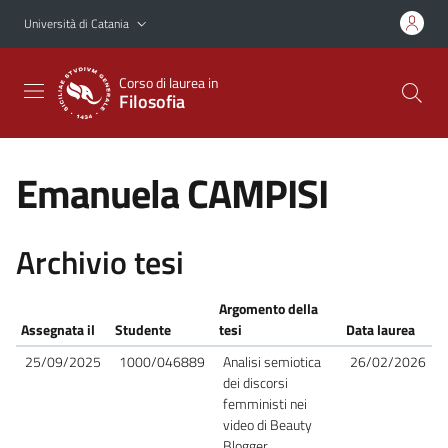
Vai al contenuto principale
Vai al menu di navigazione
Università di Catania
Corso di laurea in
Filosofia
Emanuela CAMPISI
Archivio tesi
Argomento della
Assegnata il
Studente
tesi
Data laurea
25/09/2025
1000/046889
Analisi semiotica
26/02/2026
dei discorsi
femministi nei
video di Beauty
Blogger