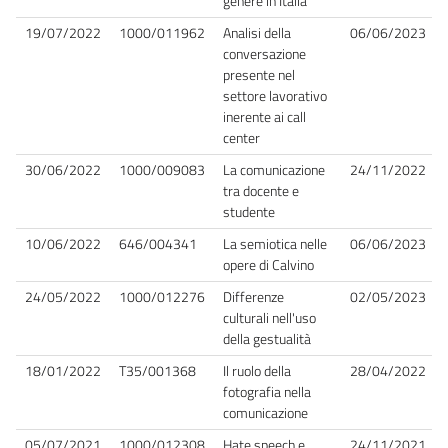
genere in Italia
19/07/2022
1000/011962
Analisi della
06/06/2023
conversazione
presente nel
settore lavorativo
inerente ai call
center
30/06/2022
1000/009083
La comunicazione
24/11/2022
tra docente e
studente
10/06/2022
646/004341
La semiotica nelle
06/06/2023
opere di Calvino
24/05/2022
1000/012276
Differenze
02/05/2023
culturali nell'uso
della gestualità
18/01/2022
T35/001368
Il ruolo della
28/04/2022
fotografia nella
comunicazione
05/07/2021
1000/012308
Hate speech e
24/11/2021