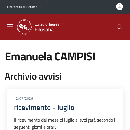
Vai al contenuto principale
Vai al menu di navigazione
Università di Catania
Corso di laurea in
Filosofia
Emanuela CAMPISI
Archivio avvisi
12/07/2026
ricevimento - luglio
Il ricevimento del mese di luglio si svolgerà secondo i
seguenti giorni e orari: