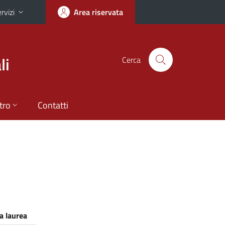
rvizi
Area riservata
li
Cerca
tro
Contatti
a laurea