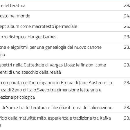
 e letteratura
28
posto nel mondo
24
cept album come macrotesto ipermediale
26
anzo distopico: Hunger Games
23
ione e algoritmi: per una genealogia del nuovo canone
23
rio
spettri nella Cattedrale di Vargas Llosa: le finzioni come
23
nti di uno specchio della realtà
i comparata dell'autoinganno in Emma di Jane Austen e La
23
nza di Zeno di Italo Svevo tra dimensione letteraria e
pezione psicologica
 di Sartre tra letteratura e filosofia: il tema dell'alienazione
23
ificio della maturità: mito, esperienza e tradizione tra Kafka
23
e