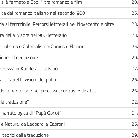
 si è fermato a Eboli": tra romanzo e film
29
tica del romanzo italiano nel secondo '900
25
ria al femminile. Percorsi lettterari nel Novecento e oltre
23
ura della Madre nel 900 letterario
23
nzialismo e Colonialismo: Camus e Flaiano
25
ione ed evoluzione
29
gerezza in Kundera e Calvino
02
a e Canetti: visioni del potere
26
ella narrazione nei processi educativi e didattici
26
 la traduzione"
02
i narratologica di "Papà Goriot"
01
 e Natura, da Leopardi a Caproni
26
 teorici della traduzione
29