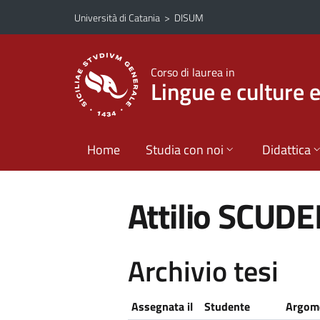
Vai al contenuto principale
Vai al menu di navigazione
Università di Catania
>
DISUM
Corso di laurea in
Lingue e culture 
Home
Studia con noi
Didattica
Attilio SCUDE
Archivio tesi
Assegnata il
Studente
Argome