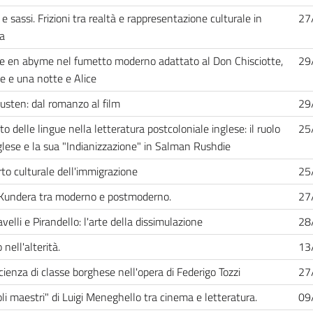
e sassi. Frizioni tra realtà e rappresentazione culturale in
27
a
e en abyme nel fumetto moderno adattato al Don Chisciotte,
29
le e una notte e Alice
usten: dal romanzo al film
29
to delle lingue nella letteratura postcoloniale inglese: il ruolo
25
nglese e la sua "Indianizzazione" in Salman Rushdie
rto culturale dell'immigrazione
25
Kundera tra moderno e postmoderno.
27
elli e Pirandello: l'arte della dissimulazione
28
 nell'alterità.
13
cienza di classe borghese nell'opera di Federigo Tozzi
27
coli maestri" di Luigi Meneghello tra cinema e letteratura.
09