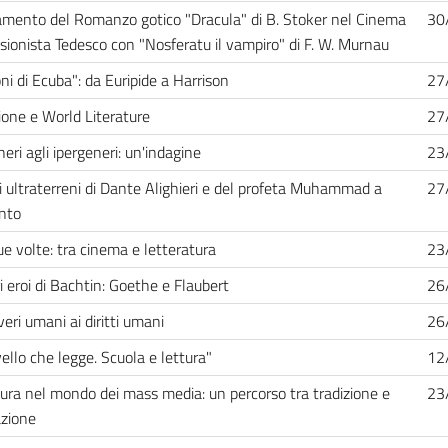
mento del Romanzo gotico "Dracula" di B. Stoker nel Cinema
30
sionista Tedesco con "Nosferatu il vampiro" di F. W. Murnau
oni di Ecuba": da Euripide a Harrison
27
ione e World Literature
27
eri agli ipergeneri: un'indagine
23
gi ultraterreni di Dante Alighieri e del profeta Muhammad a
27
nto
ue volte: tra cinema e letteratura
23
ri eroi di Bachtin: Goethe e Flaubert
26
eri umani ai diritti umani
26
vello che legge. Scuola e lettura"
12
tura nel mondo dei mass media: un percorso tra tradizione e
23
zione