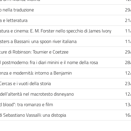
o nella traduzione
29
 e letteratura
21
atura e cinema: E. M. Forster nello specchio di James Ivory
11
ters a Bassani: una spoon river italiana
11
tture di Robinson: Tournier e Coetzee
29
l postmoderno: fra i diari minini e il nome della rosa
28
enza e modernità: intorno a Benjamin
12
Cercas e i vuoti della storia
23
 dell'alterità nel macrotesto disneyano
12
ld blood": tra romanzo e film
13
i Sebastiano Vassalli: una distopia
16