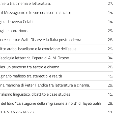
aniero tra cinema e letteratura.
27
, il Mezzogiorno e le sue occasioni mancate
14
gio attraverso Celati.
14
ogia e narrazione.
29
aba e cinema: Walt-Disney e la fiaba postmoderna
28
litto arabo-israeliano e la condizione dell'esule
29
ecologia letteraria: l'opera di A. M. Ortese
04
ies: un percorso tra teatro e cinema
28
ginario mafioso tra stereotipi e realtà
15
na mancina di Peter Handke tra letteratura e cinema.
29
ialismo linguistico: dibattito e case studies
15
i del libro "La stagione della migrazione a nord" di Tayeb Salih
29
d di A. Munoz Molina
12