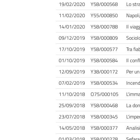
19/02/2020
Y58/000568
Lo str
11/02/2020
Y55/000850
Napoli
14/01/2020
Y58/000788
Il viag
09/12/2019
Y58/000809
Sociol
17/10/2019
Y58/000577
Tra fi
01/10/2019
Y58/000584
Il conf
12/09/2019
Y38/000172
Per un'
07/02/2019
Y58/000534
Incend
11/10/2018
O75/000105
L'imma
25/09/2018
Y58/000468
La don
23/07/2018
Y58/000345
L'imper
14/05/2018
Y58/000377
Analis
01/03/2018
Y58/000278
Sefara