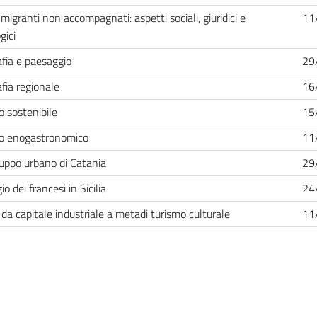
migranti non accompagnati: aspetti sociali, giuridici e
11
gici
fia e paesaggio
29
fia regionale
16
o sostenibile
15
o enogastronomico
11
luppo urbano di Catania
29
gio dei francesi in Sicilia
24
, da capitale industriale a metadi turismo culturale
11