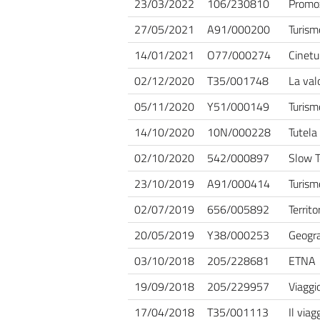
23/03/2022
106/230810
Promozi
27/05/2021
A91/000200
Turism
14/01/2021
O77/000274
Cinetur
02/12/2020
T35/001748
La val
05/11/2020
Y51/000149
Turismo
14/10/2020
10N/000228
Tutela 
02/10/2020
542/000897
Slow T
23/10/2019
A91/000414
Turism
02/07/2019
656/005892
Territ
20/05/2019
Y38/000253
Geograf
03/10/2018
205/228681
ETNA
19/09/2018
205/229957
Viaggio
17/04/2018
T35/001113
Il viag