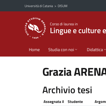
Vai al contenuto principale
Vai al menu di navigazione
Università di Catania
>
DISUM
Corso di laurea in
Lingue e culture 
Home
Studia con noi
Didattica
Grazia AREN
Archivio tesi
Assegnata il
Studente
Argome