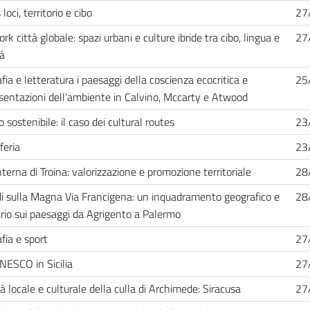
loci, territorio e cibo
27
k città globale: spazi urbani e culture ibride tra cibo, lingua e
27
tà
fia e letteratura i paesaggi della coscienza ecocritica e
25
sentazioni dell'ambiente in Calvino, Mccarty e Atwood
 sostenibile: il caso dei cultural routes
23
feria
23
nterna di Troina: valorizzazione e promozione territoriale
28
i sulla Magna Via Francigena: un inquadramento geografico e
28
ario sui paesaggi da Agrigento a Palermo
fia e sport
27
UNESCO in Sicilia
27
à locale e culturale della culla di Archimede: Siracusa
27