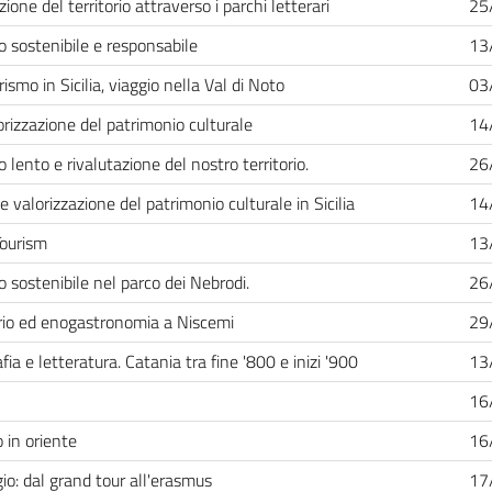
one del territorio attraverso i parchi letterari
25
o sostenibile e responsabile
13
ismo in Sicilia, viaggio nella Val di Noto
03
orizzazione del patrimonio culturale
14
 lento e rivalutazione del nostro territorio.
26
e valorizzazione del patrimonio culturale in Sicilia
14
ourism
13
o sostenibile nel parco dei Nebrodi.
26
orio ed enogastronomia a Niscemi
29
ia e letteratura. Catania tra fine '800 e inizi '900
13
16
 in oriente
16
gio: dal grand tour all'erasmus
17