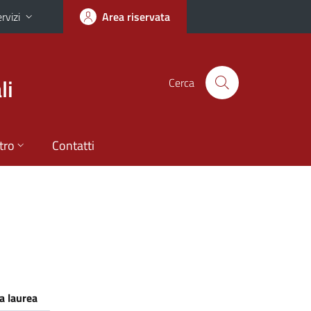
rvizi
Area riservata
li
Cerca
tro
Contatti
a laurea