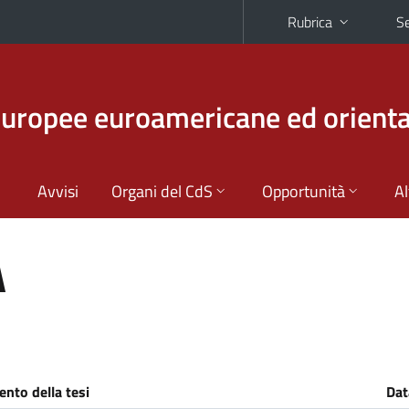
Rubrica
Se
europee euroamericane ed orienta
Avvisi
Organi del CdS
Opportunità
Al
A
nto della tesi
Dat