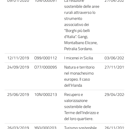
09/01/2020
10N/000091
La relazione
27/04/2021
sostenibile delle aree
rurali attraverso lo
strumento
associativo dei
"Borghi più belli
d'Italia". Gangi,
Montalbano Elicone,
Petralia Sordano.
12/11/2019
O99/000112
I micenei in Sicilia
03/06/2021
24/09/2019
O77/000095
Natura e territorio
27/11/2019
nel monachesimo
europeo. Il caso
dell'Irlanda
25/06/2019
10N/000213
Recupero e
29/04/2020
valorizzazione
sostenibile delle
Terme dell'Indirizzo e
del loro quartiere.
26/03/2019
Y60/000203
Turismo sostenibile
26/11/2019