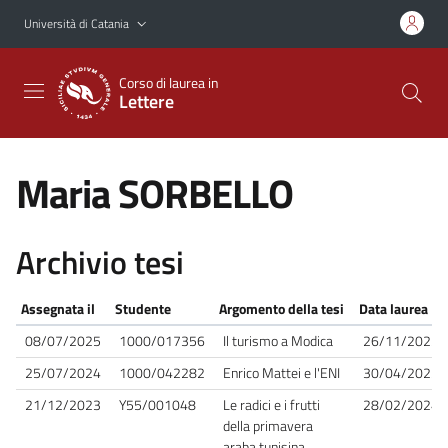
Vai al contenuto principale
Vai al menu di navigazione
Università di Catania
Corso di laurea in
Lettere
Maria SORBELLO
Archivio tesi
Assegnata il
Studente
Argomento della tesi
Data laurea
08/07/2025
1000/017356
Il turismo a Modica
26/11/2025
25/07/2024
1000/042282
Enrico Mattei e l'ENI
30/04/2025
21/12/2023
Y55/001048
Le radici e i frutti
28/02/2024
della primavera
araba tunisina