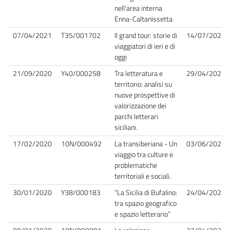
nell'area interna
Enna-Caltanissetta
07/04/2021
T35/001702
Il grand tour: storie di
14/07/2021
viaggiatori di ieri e di
oggi
21/09/2020
Y40/000258
Tra letteratura e
29/04/2022
territorio: analisi su
nuove prospettive di
valorizzazione dei
parchi letterari
siciliani.
17/02/2020
10N/000492
La transiberiana - Un
03/06/2021
viaggio tra culture e
problematiche
territoriali e sociali.
30/01/2020
Y38/000183
“La Sicilia di Bufalino:
24/04/2024
tra spazio geografico
e spazio letterario”