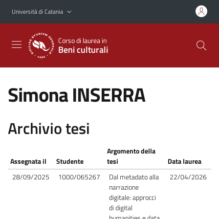
Vai al contenuto principale
Vai al menu di navigazione
Università di Catania
Corso di laurea in
Beni culturali
Simona INSERRA
Archivio tesi
Argomento della
Assegnata il
Studente
tesi
Data laurea
28/09/2025
1000/065267
Dal metadato alla
22/04/2026
narrazione
digitale: approcci
di digital
humanities e data